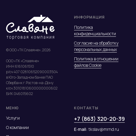
ИНФОРМАЦИЯ
Политика
конфиденциальности
Согласие на обработку
персональных данных
© ООО «ТК Славяне», 2026
Политика в отношении
ООО «ТК «Славяне»
файлов Cookie
ИНН 6161061510
р/сч 407 02810652090003504
в Юго-Западном банке ПАО
Сбербанк г.Ростов-на-Дону
к/сч 30101810600000000602
БИК 046015602
МЕНЮ
КОНТАКТЫ
Услуги
+7 (863) 320-20-39
О компании
E‑mail:
tkslav@mrnd.ru